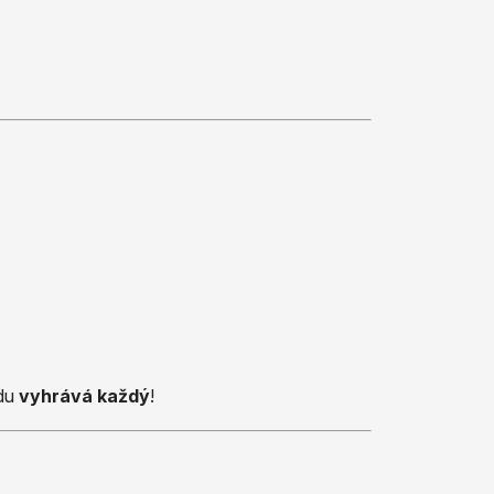
vdu
vyhrává každý
!