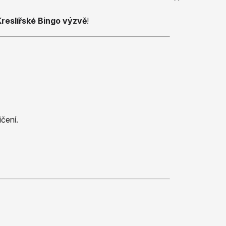
se
Kreslířské Bingo výzvě
!
služby
ChatGPT
čení.