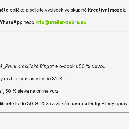
něte
políčko a sdílejte výsledek ve skupině
Kreativní mozek
.
WhatsApp
nebo
info@atelier-zebra.eu
.
 „První Kreslířské Bingo“
+ e-book s 50 % slevou.
ý rozbor (přihlaste se do 31. 8.).
ga“, 50 % sleva na online kurz
tihněte to do 30. 9. 2025 a získáte
cenu útěchy
– tady opra