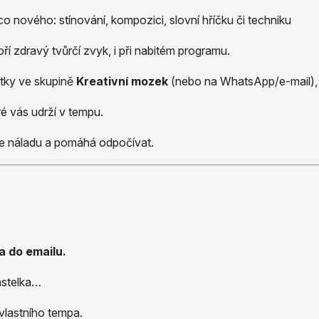
o nového: stínování, kompozici, slovní hříčku či techniku
í zdravý tvůrčí zvyk, i při nabitém programu.
žitky ve skupině
Kreativní mozek
(nebo na WhatsApp/e-mail), 
ré vás udrží v tempu.
šuje náladu a pomáhá odpočívat.
a do emailu.
pastelka…
vlastního tempa.