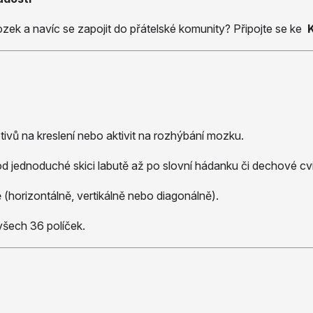
mozek a navíc se zapojit do přátelské komunity? Připojte se ke
ivů na kreslení nebo aktivit na rozhýbání mozku.
 od jednoduché skici labutě až po slovní hádanku či dechové cvi
 (horizontálně, vertikálně nebo diagonálně).
 všech 36 políček.