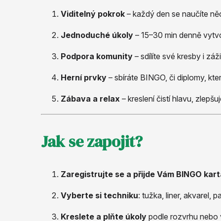
Viditelný pokrok
– každý den se naučíte něc
Jednoduché úkoly
– 15–30 min denně vytvoř
Podpora komunity
– sdílíte své kresby i zá
Herní prvky
– sbíráte BINGO, či diplomy, kte
Zábava a relax
– kreslení čistí hlavu, zlep
Jak se zapojit?
Zaregistrujte se a přijde Vám BINGO kart
Vyberte si techniku
: tužka, liner, akvarel, 
Kreslete a plňte úkoly
podle rozvrhu nebo 