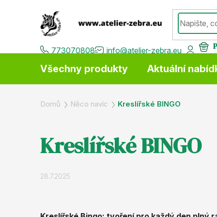
Přejít
na
obsah
773070808
info@atelier-zebra.eu
Všechny produkty
Aktuální nabíd
Domů
Něco navíc
Kreslířské BINGO
Kreslířské BINGO
28.7.2025
Kreslířské Bingo: tvoření pro každý den plný r