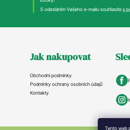
S odesláním Vašeho e-mailu souhlasíte
s p
Z
Jak nakupovat
Sle
á
p
Obchodní podmínky
Podmínky ochrany osobních údajů
a
Kontakty
t
I
í
Tento web p