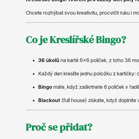
Chcete rozhýbat svou kreativitu, procvičit ruku i 
Co je Kreslířské Bingo?
36 úkolů
na kartě 6×6 políček, z toho 36 mot
Každý den kreslíte jednu položku z kartičky:
Bingo
máte, když zaškrtnete 6 políček v řadě
Blackout
(full house) získáte, když doplníte
Proč se přidat?