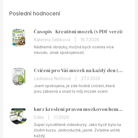
Poslední hodnocení
Časopis - Kreativní mozek (v PDF verzi)
Hodnocení
Katerina Sebkova
|
16.7.2026
produktu
Nádherné obrázky, možná bych ocenila více
je
návodu. Jinak spokojenosti.
5
z
Cvičení pro Váš mozek na každý den (v PDF)
5
hvězdiček.
Hodnocení
Ladislava Nohlová
|
27.3.2026
produktu
Jsem spokojena, je zde hodně cvičení, která
je
jsou zábavná a snad to můj mozek ocení.
5
z
kurz kreslení pravou mozkovou hemisférou ONLINE
5
hvězdiček.
Hodnocení
Edita
|
1.1.2026
produktu
Super vysvětlené videokurzy. Jako bych byla na
je
živém kurzu. Jednoduché, jasné. Zvládne určitě
každý.
5