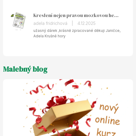
z
5
Kreslení nejen pravou mozkovou hemisférou - tištěný pracovní sešit
hvězdiček.
Hodnocení
adela fridrichová
|
4.12.2025
produktu
užasný dárek ,krásně zpracované děkuji Janičce,
je
Adela Krušné hory
5
z
5
hvězdiček.
Malebný blog