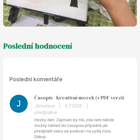
Poslední komentáře
Časopis - Kreativní mozek (v PDF verzi)
J
JAroslava
|
6.7.2025
|
předplatné
Hezký den. Zajímalo by mě, zda není někde
možný náhled do časopisu případně jak
předplatit nebo se podívat i na vyšlá čísla.
Děkuji.