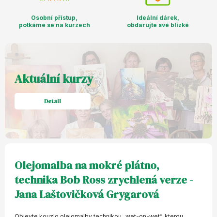
Osobní přístup,
Ideální dárek,
potkáme se na kurzech
obdarujte své blízké
Aktuální kurzy
Detail
Olejomalba na mokré plátno,
technika Bob Ross zrychlená verze -
Jana Laštovičková Grygarová
Objevte kouzlo olejomalby technikou „wet-on-wet“, kterou