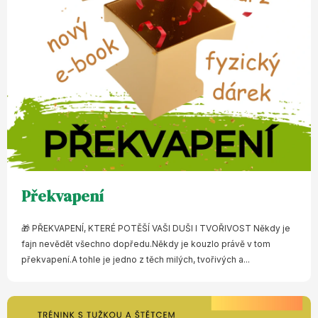
Překvapení
🎁 PŘEKVAPENÍ, KTERÉ POTĚŠÍ VAŠI DUŠI I TVOŘIVOST Někdy je
fajn nevědět všechno dopředu.Někdy je kouzlo právě v tom
překvapení.A tohle je jedno z těch milých, tvořivých a...