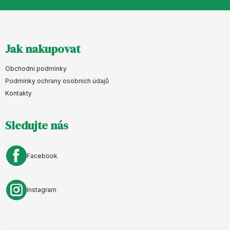
Z
Jak nakupovat
á
p
Obchodní podmínky
a
Podmínky ochrany osobních údajů
Kontakty
t
í
Sledujte nás
Facebook
Instagram