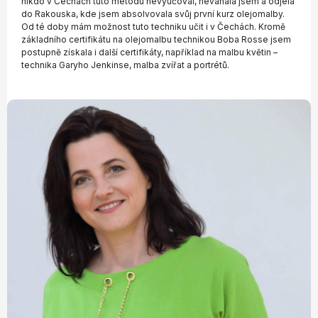
nikdo v Čechách tuto metodu nevyučoval, neváhala jsem a odjela
do Rakouska, kde jsem absolvovala svůj první kurz olejomalby.
Od té doby mám možnost tuto techniku učit i v Čechách. Kromě
základního certifikátu na olejomalbu technikou Boba Rosse jsem
postupně získala i další certifikáty, například na malbu květin –
technika Garyho Jenkinse, malba zvířat a portrétů.