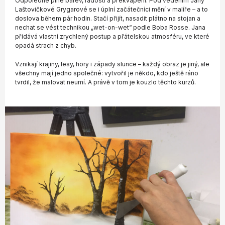
Odpoledne plné barev, radosti a překvapení. Pod vedením Jany
Laštovičkové Grygarové se i úplní začátečníci mění v malíře – a to
doslova během pár hodin. Stačí přijít, nasadit plátno na stojan a
nechat se vést technikou „wet-on-wet“ podle Boba Rosse. Jana
přidává vlastní zrychlený postup a přátelskou atmosféru, ve které
opadá strach z chyb.
Vznikají krajiny, lesy, hory i západy slunce – každý obraz je jiný, ale
všechny mají jedno společné: vytvořil je někdo, kdo ještě ráno
tvrdil, že malovat neumí. A právě v tom je kouzlo těchto kurzů.