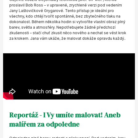
proslavil Bob Ross – v upravené, zrychlené verzi pod vedením
Jany Laštovičkové Grygarové. Tento přístup je ideální pro
všechny, kdo chtějí tvořit spontánně, bez zbytečného tlaku na
dokonalost. Během několika hodin si vytvoříte vlastní obraz plný
barev, světla a atmosféry. Nepotřebujete žádné předchozí
zkušenosti – stačí chuť zkusit něco nového a nechat se vést krok
za krokem. Jana vám ukáže, že malovat dokáže opravdu každý..
Reportáž - I Vy umíte malovat! Aneb
malířem za odpoledne