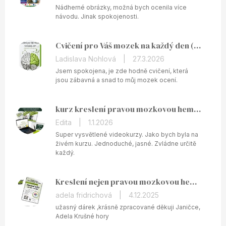
produktu
Nádherné obrázky, možná bych ocenila více
je
návodu. Jinak spokojenosti.
5
z
Cvičení pro Váš mozek na každý den (v PDF)
5
hvězdiček.
Hodnocení
Ladislava Nohlová
|
27.3.2026
produktu
Jsem spokojena, je zde hodně cvičení, která
je
jsou zábavná a snad to můj mozek ocení.
5
z
kurz kreslení pravou mozkovou hemisférou ONLINE
5
hvězdiček.
Hodnocení
Edita
|
1.1.2026
produktu
Super vysvětlené videokurzy. Jako bych byla na
je
živém kurzu. Jednoduché, jasné. Zvládne určitě
každý.
5
z
5
Kreslení nejen pravou mozkovou hemisférou - tištěný pracovní sešit
hvězdiček.
Hodnocení
adela fridrichová
|
4.12.2025
produktu
užasný dárek ,krásně zpracované děkuji Janičce,
je
Adela Krušné hory