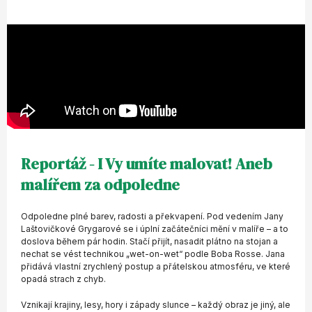
Reportáž - I Vy umíte malovat! Aneb
malířem za odpoledne
Odpoledne plné barev, radosti a překvapení. Pod vedením Jany
Laštovičkové Grygarové se i úplní začátečníci mění v malíře – a to
doslova během pár hodin. Stačí přijít, nasadit plátno na stojan a
nechat se vést technikou „wet-on-wet“ podle Boba Rosse. Jana
přidává vlastní zrychlený postup a přátelskou atmosféru, ve které
opadá strach z chyb.
Vznikají krajiny, lesy, hory i západy slunce – každý obraz je jiný, ale