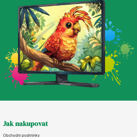
Z
Jak nakupovat
á
p
Obchodní podmínky