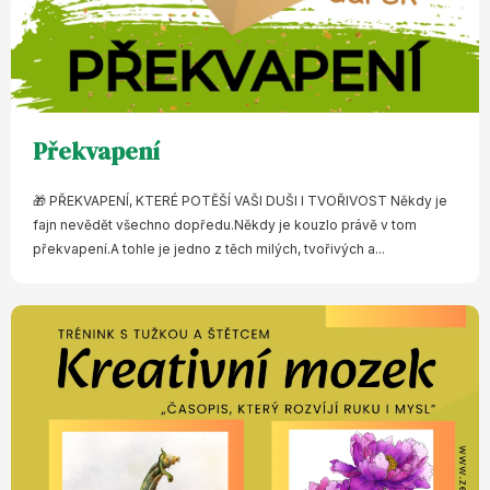
Překvapení
🎁 PŘEKVAPENÍ, KTERÉ POTĚŠÍ VAŠI DUŠI I TVOŘIVOST Někdy je
fajn nevědět všechno dopředu.Někdy je kouzlo právě v tom
překvapení.A tohle je jedno z těch milých, tvořivých a...