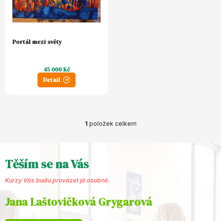
d
p
u
r
k
o
t
Portál mezi světy
d
ů
u
45 000 Kč
k
Detail
t
ů
1
položek celkem
O
v
l
Těším se na Vás
á
Kurzy Vás budu provázet já osobně.
d
Jana Laštovičková Grygarová
a
c