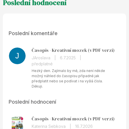
Poslední komentáře
Časopis - Kreativní mozek (v PDF verzi)
J
JAroslava
|
6.7.2025
|
předplatné
Hezký den. Zajímalo by mě, zda není někde
možný náhled do časopisu případně jak
předplatit nebo se podívat i na vyšlá čísla.
Děkuji.
Poslední hodnocení
Časopis - Kreativní mozek (v PDF verzi)
Hodnocení
Katerina Sebkova
|
16.7.2026