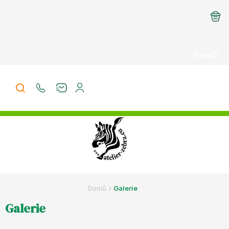
Přejít
na
obsah
Domů
Galerie
Galerie