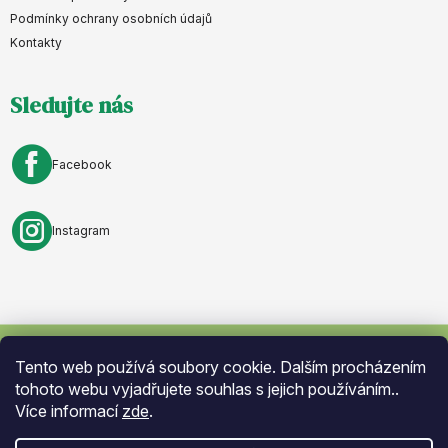
a
Podmínky ochrany osobních údajů
Kontakty
t
í
Sledujte nás
Facebook
Instagram
Tento web používá soubory cookie. Dalším procházením
Vytvořil Shoptet
. Nastavil tým
Eshopyumime.cz
. Design by
Vokr
tohoto webu vyjadřujete souhlas s jejich používáním..
Více informací
zde
.