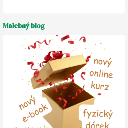
5
z
5
hvězdiček.
Malebný blog