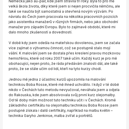
Německa jako au-pair, kde jsem strávila tři roky. Byla to pro mě
velká škola života, díky které jsem si nejen procvičila němčinu, ale
také se naučila být samostatná a otevřená novým výzvám. Po
návratu do Čech jsem pracovala na několika pracovních pozicích
jako asistentka manažerů v různých firmách, nebo jako obchodní
manažer pro západní Evropu. Bylo to zajímavé období, které mi
dalo mnoho zkušeností a dovedností.
V době kdy jsem odešla na mateřskou dovolenou, jsem se začala
více zajímat o výtvarnou činnost, což se postupně stalo mojí
vášní. K malování jsem se dostala přes kreslení pravou mozkovou
hemisférou, které od roku 2007 také učím. Každý kurz je pro mě
obohacující, nejen proto, že ráda předávám znalosti dál, ale také
proto, že se stále učím od lidí, kteří na tyto kurzy chodí.
Jednou mě jedna z účastnic kurzů upozornila na malování
technikou Boba Rosse, které mě ihned uchvátilo. I když v té době
nikdo v Čechách tuto metodu nevyučoval, neváhala jsem a odjela
do Rakouska, kde jsem absolvovala svůj první kurz olejomalby.
Od té doby mám možnost tuto techniku učit i v Čechách. Kromě
základního certifikátu na olejomalbu technikou Boba Rosse jsem
postupně získala i další certifikáty, například na malbu květin –
technika Garyho Jenkinse, malba zvířat a portrétů.