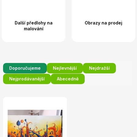
Další předlohy na
Obrazy na prodej
malování
Ř
Doporučujeme
Nejlevnější
Nejdražší
a
z
Nejprodávanější
Abecedně
e
n
V
í
ý
p
p
r
i
o
s