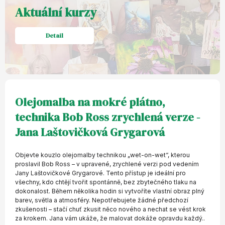
Aktuální kurzy
Detail
Olejomalba na mokré plátno,
technika Bob Ross zrychlená verze -
Jana Laštovičková Grygarová
Objevte kouzlo olejomalby technikou „wet-on-wet“, kterou
proslavil Bob Ross – v upravené, zrychlené verzi pod vedením
Jany Laštovičkové Grygarové. Tento přístup je ideální pro
všechny, kdo chtějí tvořit spontánně, bez zbytečného tlaku na
dokonalost. Během několika hodin si vytvoříte vlastní obraz plný
barev, světla a atmosféry. Nepotřebujete žádné předchozí
zkušenosti – stačí chuť zkusit něco nového a nechat se vést krok
za krokem. Jana vám ukáže, že malovat dokáže opravdu každý..