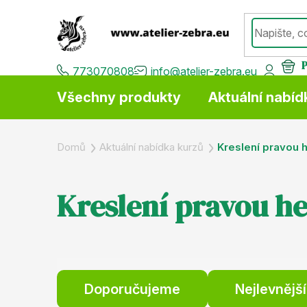
Přejít
na
obsah
773070808
info@atelier-zebra.eu
Všechny produkty
Aktuální nabíd
Domů
Aktuální nabídka kurzů
Kreslení pravou 
Kreslení pravou h
Ř
Doporučujeme
Nejlevnější