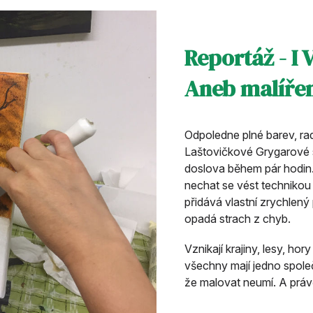
Reportáž - I
Aneb malíře
Odpoledne plné barev, ra
Laštovičkové Grygarové se
doslova během pár hodin. S
nechat se vést techniko
přidává vlastní zrychlený
opadá strach z chyb.
Vznikají krajiny, lesy, hor
všechny mají jedno společn
že malovat neumí. A práv