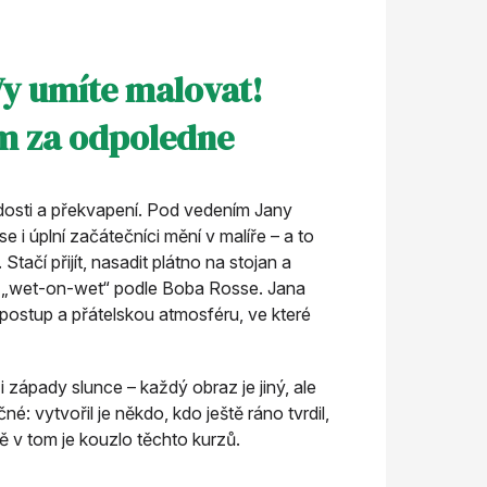
 Vy umíte malovat!
m za odpoledne
dosti a překvapení. Pod vedením Jany
 i úplní začátečníci mění v malíře – a to
tačí přijít, nasadit plátno na stojan a
u „wet-on-wet“ podle Boba Rosse. Jana
 postup a přátelskou atmosféru, ve které
y i západy slunce – každý obraz je jiný, ale
é: vytvořil je někdo, kdo ještě ráno tvrdil,
ě v tom je kouzlo těchto kurzů.