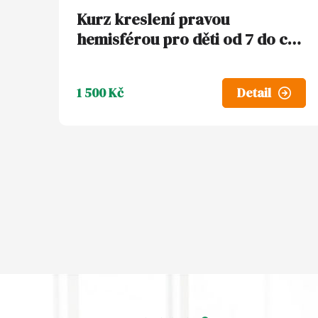
k
d
Kurz kreslení pravou
hemisférou pro děti od 7 do cca
t
u
12 let (7.8.2026)
ů
k
1 500 Kč
Detail
t
ů