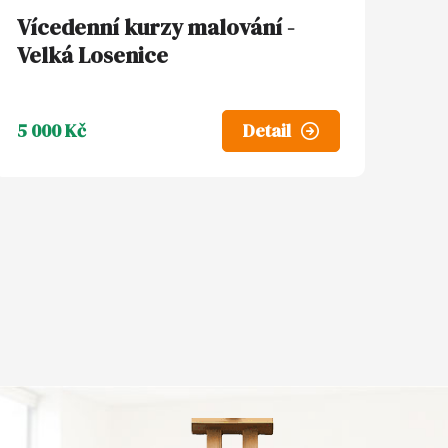
Vícedenní kurzy malování -
Velká Losenice
5 000 Kč
Detail