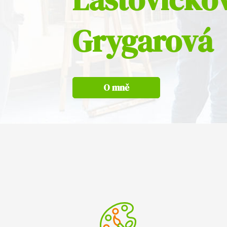
Grygarová
O mně