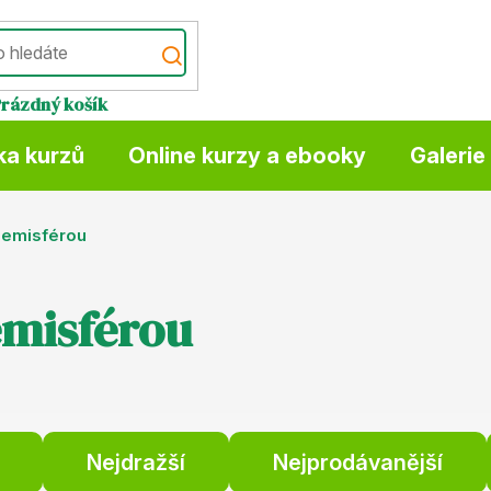
Prázdný košík
ka kurzů
Online kurzy a ebooky
Galerie
hemisférou
emisférou
Nejdražší
Nejprodávanější