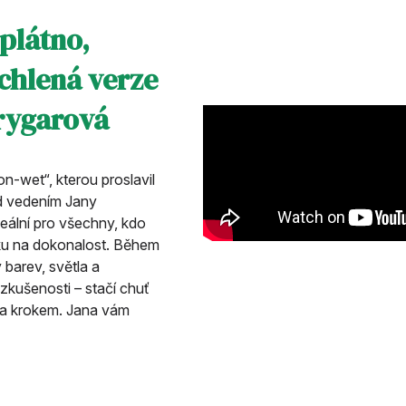
plátno,
chlená verze
rygarová
n-wet“, kterou proslavil
d vedením Jany
eální pro všechny, kdo
aku na dokonalost. Během
ý barev, světla a
kušenosti – stačí chuť
za krokem. Jana vám