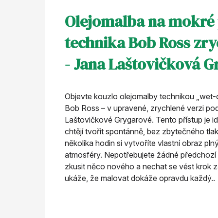
Olejomalba na mokré 
technika Bob Ross zry
- Jana Laštovičková G
Objevte kouzlo olejomalby technikou „wet-o
Bob Ross – v upravené, zrychlené verzi po
Laštovičkové Grygarové. Tento přístup je id
chtějí tvořit spontánně, bez zbytečného tl
několika hodin si vytvoříte vlastní obraz pln
atmosféry. Nepotřebujete žádné předchozí z
zkusit něco nového a nechat se vést krok 
ukáže, že malovat dokáže opravdu každý..