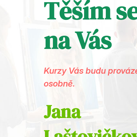
Těším s
na Vás
Kurzy Vás budu prováze
osobně.
Jana
Laštovičko