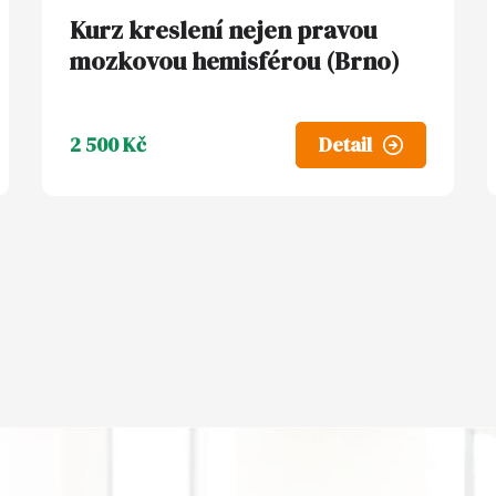
Kurz kreslení nejen pravou
mozkovou hemisférou (Brno)
2 500 Kč
Detail
O
v
l
á