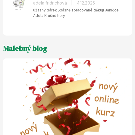
Hodnocení
adela fridrichová
|
4.12.2025
produktu
užasný dárek ,krásně zpracované děkuji Janičce,
je
Adela Krušné hory
5
z
5
hvězdiček.
Malebný blog