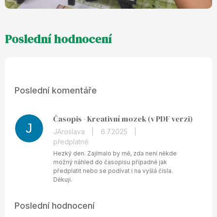
Poslední komentáře
Časopis - Kreativní mozek (v PDF verzi)
J
JAroslava
|
6.7.2025
|
předplatné
Hezký den. Zajímalo by mě, zda není někde
možný náhled do časopisu případně jak
předplatit nebo se podívat i na vyšlá čísla.
Děkuji.
Poslední hodnocení