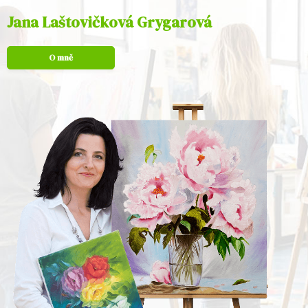
Jana Laštovičková Grygarová
O mně