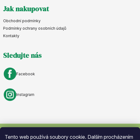
Z
Jak nakupovat
á
p
Obchodní podmínky
a
Podmínky ochrany osobních údajů
Kontakty
t
í
Sledujte nás
Facebook
Instagram
Tento web používá soubory cookie. Dalším procházením
Vytvořil Shoptet
. Nastavil tým
Eshopyumime.cz
. Design by
Vokr