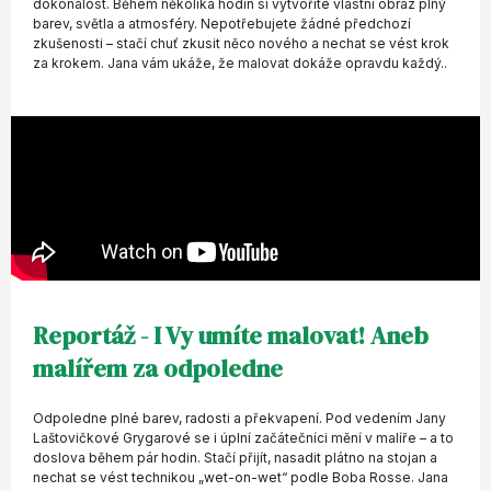
dokonalost. Během několika hodin si vytvoříte vlastní obraz plný
barev, světla a atmosféry. Nepotřebujete žádné předchozí
zkušenosti – stačí chuť zkusit něco nového a nechat se vést krok
za krokem. Jana vám ukáže, že malovat dokáže opravdu každý..
Reportáž - I Vy umíte malovat! Aneb
malířem za odpoledne
Odpoledne plné barev, radosti a překvapení. Pod vedením Jany
Laštovičkové Grygarové se i úplní začátečníci mění v malíře – a to
doslova během pár hodin. Stačí přijít, nasadit plátno na stojan a
nechat se vést technikou „wet-on-wet“ podle Boba Rosse. Jana