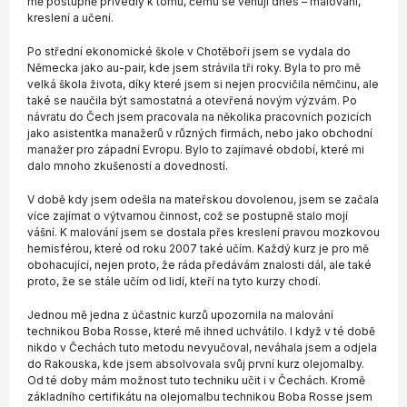
mě postupně přivedly k tomu, čemu se věnuji dnes – malování,
kreslení a učení.
Po střední ekonomické škole v Chotěboři jsem se vydala do
Německa jako au-pair, kde jsem strávila tři roky. Byla to pro mě
velká škola života, díky které jsem si nejen procvičila němčinu, ale
také se naučila být samostatná a otevřená novým výzvám. Po
návratu do Čech jsem pracovala na několika pracovních pozicích
jako asistentka manažerů v různých firmách, nebo jako obchodní
manažer pro západní Evropu. Bylo to zajímavé období, které mi
dalo mnoho zkušeností a dovedností.
V době kdy jsem odešla na mateřskou dovolenou, jsem se začala
více zajímat o výtvarnou činnost, což se postupně stalo mojí
vášní. K malování jsem se dostala přes kreslení pravou mozkovou
hemisférou, které od roku 2007 také učím. Každý kurz je pro mě
obohacující, nejen proto, že ráda předávám znalosti dál, ale také
proto, že se stále učím od lidí, kteří na tyto kurzy chodí.
Jednou mě jedna z účastnic kurzů upozornila na malování
technikou Boba Rosse, které mě ihned uchvátilo. I když v té době
nikdo v Čechách tuto metodu nevyučoval, neváhala jsem a odjela
do Rakouska, kde jsem absolvovala svůj první kurz olejomalby.
Od té doby mám možnost tuto techniku učit i v Čechách. Kromě
základního certifikátu na olejomalbu technikou Boba Rosse jsem