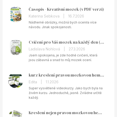
Časopis - Kreativní mozek (v PDF verzi)
Hodnocení
Katerina Sebkova
|
16.7.2026
produktu
Nádherné obrázky, možná bych ocenila více
je
návodu. Jinak spokojenosti.
5
z
Cvičení pro Váš mozek na každý den (v PDF)
5
hvězdiček.
Hodnocení
Ladislava Nohlová
|
27.3.2026
produktu
Jsem spokojena, je zde hodně cvičení, která
je
jsou zábavná a snad to můj mozek ocení.
5
z
kurz kreslení pravou mozkovou hemisférou ONLINE
5
hvězdiček.
Hodnocení
Edita
|
1.1.2026
produktu
Super vysvětlené videokurzy. Jako bych byla na
je
živém kurzu. Jednoduché, jasné. Zvládne určitě
každý.
5
z
5
Kreslení nejen pravou mozkovou hemisférou - tištěný pracovní sešit
hvězdiček.