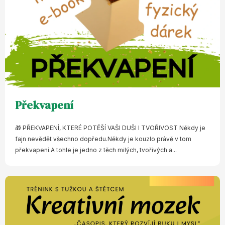
Překvapení
🎁 PŘEKVAPENÍ, KTERÉ POTĚŠÍ VAŠI DUŠI I TVOŘIVOST Někdy je
fajn nevědět všechno dopředu.Někdy je kouzlo právě v tom
překvapení.A tohle je jedno z těch milých, tvořivých a...