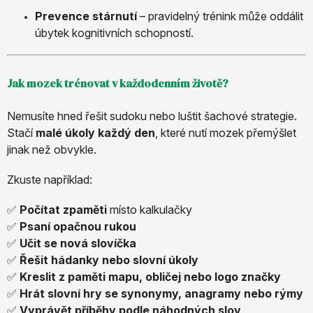
Prevence stárnutí
– pravidelný trénink může oddálit
úbytek kognitivních schopností.
Jak mozek trénovat v každodenním životě?
Nemusíte hned řešit sudoku nebo luštit šachové strategie.
Stačí
malé úkoly každý den
, které nutí mozek přemýšlet
jinak než obvykle.
Zkuste například:
✅
Počítat zpaměti
místo kalkulačky
✅
Psaní opačnou rukou
✅
Učit se nová slovíčka
✅
Řešit hádanky nebo slovní úkoly
✅
Kreslit z paměti mapu, obličej nebo logo značky
✅
Hrát slovní hry se synonymy, anagramy nebo rýmy
✅
Vyprávět příběhy podle náhodných slov