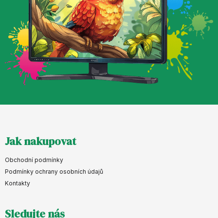
Z
Jak nakupovat
á
p
Obchodní podmínky
a
Podmínky ochrany osobních údajů
Kontakty
t
í
Sledujte nás