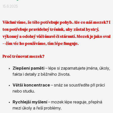
15.6.2025
Všichni víme, že tělo potřebuje pohyb. Ale co náš mozek? I
ten potřebuje pravidelný trénink, aby zůstal bystrý,
výkonný a odolný vůči únavě či stárnutí. Mozek je jako sval
– čím víc ho používáme, tím lépe funguje.
Proč trénovat mozek?
Zlepšení paměti
– lépe si zapamatujete jména, úkoly,
fakta i detaily z běžného života.
Větší koncentrace
– snáz se soustředíte při práci
nebo studiu.
Rychlejší myšlení
– mozek lépe reaguje, přepíná
mezi úkoly a řeší problémy.