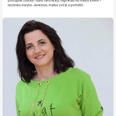
postupně získala i další certifikáty, například na malbu květin –
technika Garyho Jenkinse, malba zvířat a portrétů.