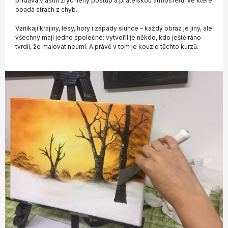
přidává vlastní zrychlený postup a přátelskou atmosféru, ve které
opadá strach z chyb.
Vznikají krajiny, lesy, hory i západy slunce – každý obraz je jiný, ale
všechny mají jedno společné: vytvořil je někdo, kdo ještě ráno
tvrdil, že malovat neumí. A právě v tom je kouzlo těchto kurzů.