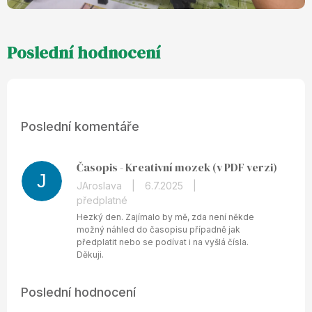
Poslední komentáře
Časopis - Kreativní mozek (v PDF verzi)
J
JAroslava
|
6.7.2025
|
předplatné
Hezký den. Zajímalo by mě, zda není někde
možný náhled do časopisu případně jak
předplatit nebo se podívat i na vyšlá čísla.
Děkuji.
Poslední hodnocení