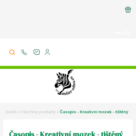
Přejít
na
obsah
Domů
Všechny produkty
Časopis - Kreativní mozek - tištěný
Časopis - Kreativní mozek - tištěný