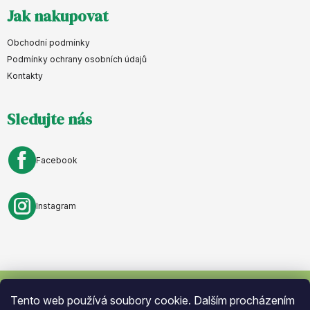
Z
Jak nakupovat
á
p
Obchodní podmínky
a
Podmínky ochrany osobních údajů
Kontakty
t
í
Sledujte nás
Facebook
Instagram
Tento web používá soubory cookie. Dalším procházením
Vytvořil Shoptet
. Nastavil tým
Eshopyumime.cz
. Design by
Vokr