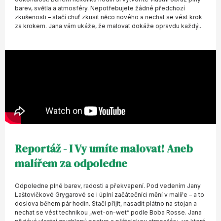
barev, světla a atmosféry. Nepotřebujete žádné předchozí
zkušenosti – stačí chuť zkusit něco nového a nechat se vést krok
za krokem. Jana vám ukáže, že malovat dokáže opravdu každý..
Reportáž - I Vy umíte malovat! Aneb
malířem za odpoledne
Odpoledne plné barev, radosti a překvapení. Pod vedením Jany
Laštovičkové Grygarové se i úplní začátečníci mění v malíře – a to
doslova během pár hodin. Stačí přijít, nasadit plátno na stojan a
nechat se vést technikou „wet-on-wet“ podle Boba Rosse. Jana