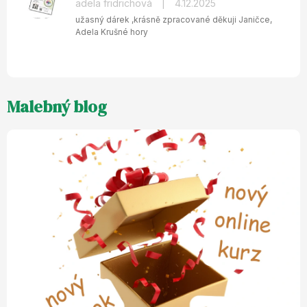
Hodnocení
adela fridrichová
|
4.12.2025
produktu
užasný dárek ,krásně zpracované děkuji Janičce,
je
Adela Krušné hory
5
z
5
hvězdiček.
Malebný blog