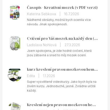
Časopis - Kreativní mozek (v PDF verzi)
Hodnocení
Katerina Sebkova
|
16.7.2026
produktu
Nádherné obrázky, možná bych ocenila více
je
návodu. Jinak spokojenosti.
5
z
Cvičení pro Váš mozek na každý den (v PDF)
5
hvězdiček.
Hodnocení
Ladislava Nohlová
|
27.3.2026
produktu
Jsem spokojena, je zde hodně cvičení, která
je
jsou zábavná a snad to můj mozek ocení.
5
z
kurz kreslení pravou mozkovou hemisférou ONLINE
5
hvězdiček.
Hodnocení
Edita
|
1.1.2026
produktu
Super vysvětlené videokurzy. Jako bych byla na
je
živém kurzu. Jednoduché, jasné. Zvládne určitě
každý.
5
z
5
Kreslení nejen pravou mozkovou hemisférou - tištěný pracovní sešit
hvězdiček.