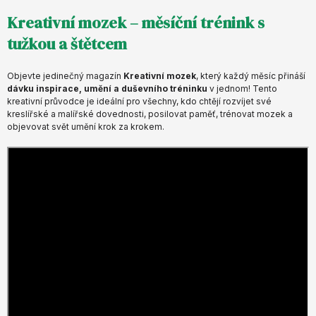
Kreativní mozek – měsíční trénink s
tužkou a štětcem
Objevte jedinečný magazín
Kreativní mozek
, který každý měsíc přináší
dávku inspirace, umění a duševního tréninku
v jednom! Tento
kreativní průvodce je ideální pro všechny, kdo chtějí rozvíjet své
kreslířské a malířské dovednosti, posilovat paměť, trénovat mozek a
objevovat svět umění krok za krokem.