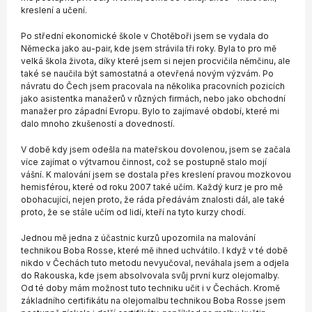
kreslení a učení.
Po střední ekonomické škole v Chotěboři jsem se vydala do
Německa jako au-pair, kde jsem strávila tři roky. Byla to pro mě
velká škola života, díky které jsem si nejen procvičila němčinu, ale
také se naučila být samostatná a otevřená novým výzvám. Po
návratu do Čech jsem pracovala na několika pracovních pozicích
jako asistentka manažerů v různých firmách, nebo jako obchodní
manažer pro západní Evropu. Bylo to zajímavé období, které mi
dalo mnoho zkušeností a dovedností.
V době kdy jsem odešla na mateřskou dovolenou, jsem se začala
více zajímat o výtvarnou činnost, což se postupně stalo mojí
vášní. K malování jsem se dostala přes kreslení pravou mozkovou
hemisférou, které od roku 2007 také učím. Každý kurz je pro mě
obohacující, nejen proto, že ráda předávám znalosti dál, ale také
proto, že se stále učím od lidí, kteří na tyto kurzy chodí.
Jednou mě jedna z účastnic kurzů upozornila na malování
technikou Boba Rosse, které mě ihned uchvátilo. I když v té době
nikdo v Čechách tuto metodu nevyučoval, neváhala jsem a odjela
do Rakouska, kde jsem absolvovala svůj první kurz olejomalby.
Od té doby mám možnost tuto techniku učit i v Čechách. Kromě
základního certifikátu na olejomalbu technikou Boba Rosse jsem