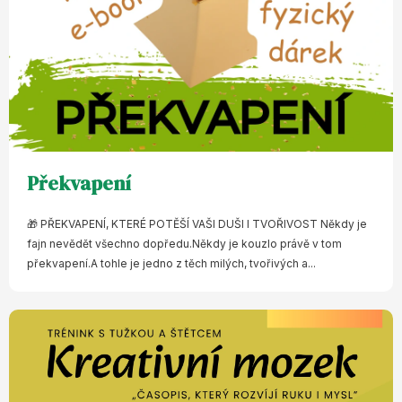
Překvapení
🎁 PŘEKVAPENÍ, KTERÉ POTĚŠÍ VAŠI DUŠI I TVOŘIVOST Někdy je
fajn nevědět všechno dopředu.Někdy je kouzlo právě v tom
překvapení.A tohle je jedno z těch milých, tvořivých a...