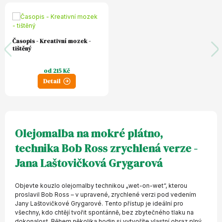
Časopis - Kreativní mozek -
tištěný
od 215 Kč
Detail
Olejomalba na mokré plátno,
technika Bob Ross zrychlená verze -
Jana Laštovičková Grygarová
Objevte kouzlo olejomalby technikou „wet-on-wet“, kterou
proslavil Bob Ross – v upravené, zrychlené verzi pod vedením
Jany Laštovičkové Grygarové. Tento přístup je ideální pro
všechny, kdo chtějí tvořit spontánně, bez zbytečného tlaku na
dokonalost. Během několika hodin si vytvoříte vlastní obraz plný