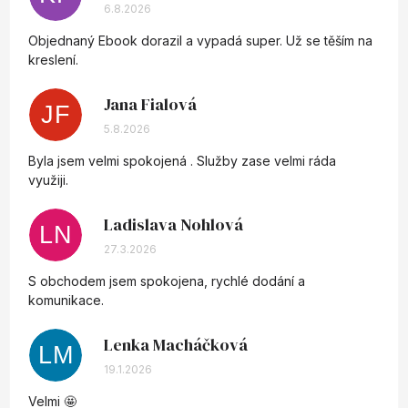
Hodnocení obchodu je 5 z 5 hvězdiček.
6.8.2026
Objednaný Ebook dorazil a vypadá super. Už se těším na
kreslení.
Jana Fialová
JF
Hodnocení obchodu je 5 z 5 hvězdiček.
5.8.2026
Byla jsem velmi spokojená . Služby zase velmi ráda
využiji.
Ladislava Nohlová
LN
Hodnocení obchodu je 5 z 5 hvězdiček.
27.3.2026
S obchodem jsem spokojena, rychlé dodání a
komunikace.
Lenka Macháčková
LM
Hodnocení obchodu je 5 z 5 hvězdiček.
19.1.2026
Velmi 🤩