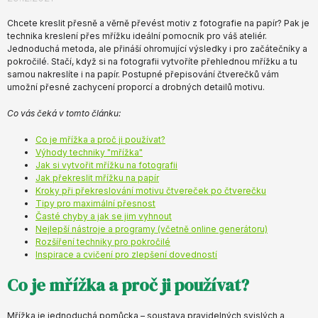
Chcete kreslit přesně a věrně převést motiv z fotografie na papír? Pak je
technika kreslení přes mřížku ideální pomocník pro váš ateliér.
Jednoduchá metoda, ale přináší ohromující výsledky i pro začátečníky a
pokročilé. Stačí, když si na fotografii vytvoříte přehlednou mřížku a tu
samou nakreslíte i na papír. Postupné přepisování čtverečků vám
umožní přesné zachycení proporcí a drobných detailů motivu.
Co vás čeká v tomto článku:
Co je mřížka a proč ji používat?
Výhody techniky "mřížka"
Jak si vytvořit mřížku na fotografii
Jak překreslit mřížku na papír
Kroky při překreslování motivu čtvereček po čtverečku
Tipy pro maximální přesnost
Časté chyby a jak se jim vyhnout
Nejlepší nástroje a programy (včetně online generátoru)
Rozšíření techniky pro pokročilé
Inspirace a cvičení pro zlepšení dovedností
Co je mřížka a proč ji používat?
Mřížka je jednoduchá pomůcka – soustava pravidelných svislých a