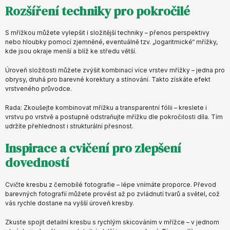
Rozšíření techniky pro pokročilé
S mřížkou můžete vylepšit i složitější techniky – přenos perspektivy
nebo hloubky pomocí zjemněné, eventuálně tzv. „logaritmické“ mřížky,
kde jsou okraje menší a blíž ke středu větší.
Úroveň složitosti můžete zvýšit kombinací více vrstev mřížky – jedna pro
obrysy, druhá pro barevné korektury a stínování. Takto získáte efekt
vrstveného průvodce.
Rada: Zkoušejte kombinovat mřížku a transparentní fólii – kreslete i
vrstvu po vrstvě a postupně odstraňujte mřížku dle pokročilosti díla. Tím
udržíte přehlednost i strukturální přesnost.
Inspirace a cvičení pro zlepšení
dovedností
Cvičte kresbu z černobílé fotografie – lépe vnímáte proporce. Převod
barevných fotografií můžete provést až po zvládnutí tvarů a světel, což
vás rychle dostane na vyšší úroveň kresby.
Zkuste spojit detailní kresbu s rychlým skicováním v mřížce – v jednom