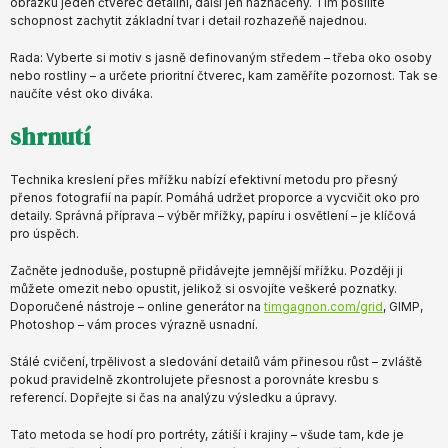
obrázku jeden čtverec detailní, další jen naznačený. Tím posílíte
schopnost zachytit základní tvar i detail rozhazeňě najednou.
Rada: Vyberte si motiv s jasně definovaným středem – třeba oko osoby
nebo rostliny – a určete prioritní čtverec, kam zaměříte pozornost. Tak se
naučíte vést oko diváka.
shrnutí
Technika kreslení přes mřížku nabízí efektivní metodu pro přesný
přenos fotografií na papír. Pomáhá udržet proporce a vycvičit oko pro
detaily. Správná příprava – výběr mřížky, papíru i osvětlení – je klíčová
pro úspěch.
Začněte jednoduše, postupně přidávejte jemnější mřížku. Později ji
můžete omezit nebo opustit, jelikož si osvojíte veškeré poznatky.
Doporučené nástroje – online generátor na
timgagnon.com/grid
, GIMP,
Photoshop – vám proces výrazně usnadní.
Stálé cvičení, trpělivost a sledování detailů vám přinesou růst – zvláště
pokud pravidelně zkontrolujete přesnost a porovnáte kresbu s
referencí. Dopřejte si čas na analýzu výsledku a úpravy.
Tato metoda se hodí pro portréty, zátiší i krajiny – všude tam, kde je