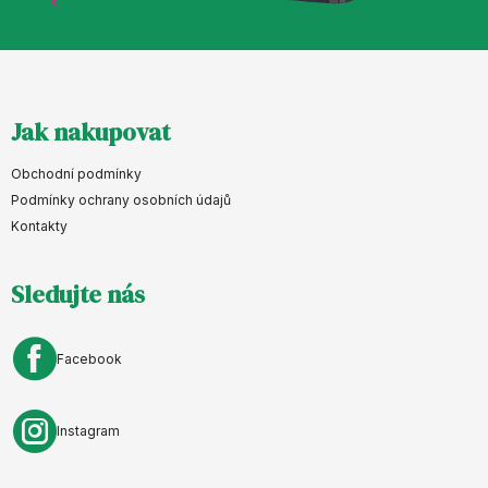
Z
Jak nakupovat
á
p
Obchodní podmínky
a
Podmínky ochrany osobních údajů
Kontakty
t
í
Sledujte nás
Facebook
Instagram