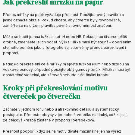
Jak překreslit mřížku na papír
Přenos mřížky na papír vyžaduje přesnost. Použijte rovný pravítko a
jasně označte okraje. Pokud chcete, aby čtverce byly rovnoběžné,
zaměřte se na držení pravítka pevně a rovnoměrnost značení.
Může se hodit jemná tužka, např. H nebo HB. Pokud jsou čtverce příliš
drobné, zmenšete jejich počet. Výška i šířka musí být stejná – dodržením
stejného poměru jako u fotografie zajistíte věrný přenos barev, tvarů i
proporcí.
Rada: Po překreslení celé mřížky přejděte tužkou Plum nebo tužkou na
voskové osnovy, případně použijte oblý gumový terčík. Mřížka musí být
dostatečně viditelná, ale zároveň nebude rušit finální kresbu.
Kroky při překreslování motivu
čtvereček po čtverečku
Začněte v jednom rohu nebo u atraktivního detailu a systematicky
postupujte. Přeneste obrysy z jednoho čtverečku na druhý, což zajistí,
že celková kresba zůstane v proporci i perspektivě.
Přesnost podpoří, když se na motiv díváte maximálně jen na výřez