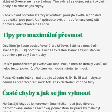
aktuální čtverce, ne na celý obraz. Tím vyhneš se dojmu rušení okolními
prvky a minimalizuješ chyby.
Rada: Pokud potřebujete zvýšit kontrast, použijte světlejší podklad
(podložka) pod papír. A přizpůsobte světlo – dobře nasvícený stůl
pomůže vidět čtverce bez stínů.
Tipy pro maximální přesnost
Osvětlení je často podceňované, ale klíčové. Svítilna s neutrálním
světlem (5500 K) pomůže jasu bez zkreslení barev a zajistí stabilní
podmínky po celý čas kresby.
Dalším pomocníkem je zvětšovací lupa. Pokud kreslíte detaily vlasů, očí
nebo textur povrchů, přiblížení vám dodá jistotu i jemnost.
Rada: Náhradní tužky – načerpejte zásobu H, 2H, B, 2B atd. – abyste
nemuseli při práci přerušovat tok jen kvůli hledání vhodné tuhy.
Časté chyby a jak se jim vyhnout
Nejčastější chybou je nerovnoměrná mřížka – buď jsou čtverce
deformované, nebo nezachovají poměr stran. Příprava by měla být