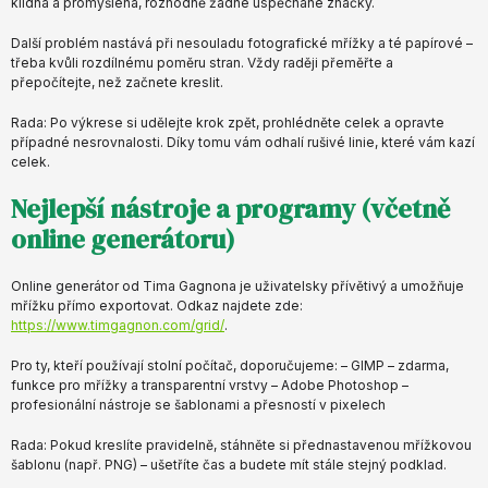
klidná a promyšlená, rozhodně žádné uspěchané značky.
Další problém nastává při nesouladu fotografické mřížky a té papírové –
třeba kvůli rozdílnému poměru stran. Vždy raději přeměřte a
přepočítejte, než začnete kreslit.
Rada: Po výkrese si udělejte krok zpět, prohlédněte celek a opravte
případné nesrovnalosti. Díky tomu vám odhalí rušivé linie, které vám kazí
celek.
Nejlepší nástroje a programy (včetně
online generátoru)
Online generátor od Tima Gagnona je uživatelsky přívětivý a umožňuje
mřížku přímo exportovat. Odkaz najdete zde:
https://www.timgagnon.com/grid/
.
Pro ty, kteří používají stolní počítač, doporučujeme: – GIMP – zdarma,
funkce pro mřížky a transparentní vrstvy – Adobe Photoshop –
profesionální nástroje se šablonami a přesností v pixelech
Rada: Pokud kreslíte pravidelně, stáhněte si přednastavenou mřížkovou
šablonu (např. PNG) – ušetříte čas a budete mít stále stejný podklad.