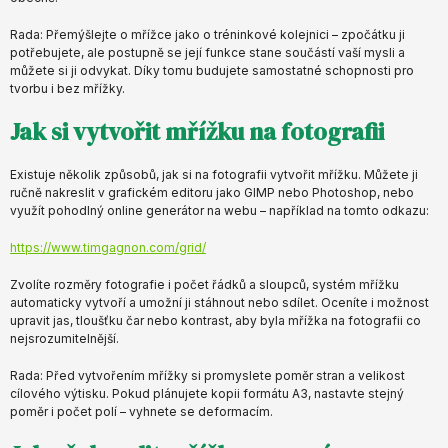
Rada: Přemýšlejte o mřížce jako o tréninkové kolejnici – zpočátku ji
potřebujete, ale postupně se její funkce stane součástí vaší mysli a
můžete si ji odvykat. Díky tomu budujete samostatné schopnosti pro
tvorbu i bez mřížky.
Jak si vytvořit mřížku na fotografii
Existuje několik způsobů, jak si na fotografii vytvořit mřížku. Můžete ji
ručně nakreslit v grafickém editoru jako GIMP nebo Photoshop, nebo
využít pohodlný online generátor na webu – například na tomto odkazu:
https://www.timgagnon.com/grid/
Zvolíte rozměry fotografie i počet řádků a sloupců, systém mřížku
automaticky vytvoří a umožní ji stáhnout nebo sdílet. Oceníte i možnost
upravit jas, tloušťku čar nebo kontrast, aby byla mřížka na fotografii co
nejsrozumitelnější.
Rada: Před vytvořením mřížky si promyslete poměr stran a velikost
cílového výtisku. Pokud plánujete kopii formátu A3, nastavte stejný
poměr i počet polí – vyhnete se deformacím.