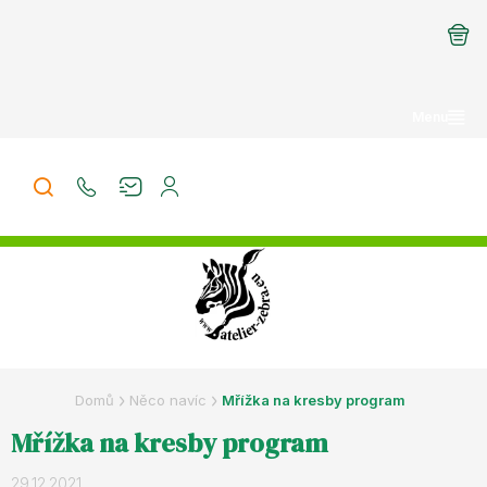
Přejít
na
obsah
Domů
Něco navíc
Mřížka na kresby program
Mřížka na kresby program
29.12.2021