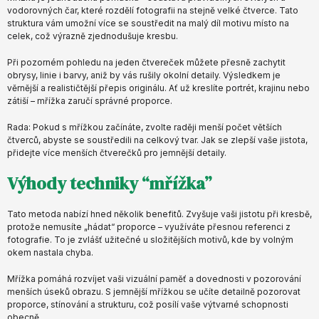
vodorovných čar, které rozdělí fotografii na stejně velké čtverce. Tato
struktura vám umožní více se soustředit na malý díl motivu místo na
celek, což výrazně zjednodušuje kresbu.
Při pozorném pohledu na jeden čtvereček můžete přesně zachytit
obrysy, linie i barvy, aniž by vás rušily okolní detaily. Výsledkem je
věrnější a realističtější přepis originálu. Ať už kreslíte portrét, krajinu nebo
zátiší – mřížka zaručí správné proporce.
Rada: Pokud s mřížkou začínáte, zvolte raději menší počet větších
čtverců, abyste se soustředili na celkový tvar. Jak se zlepší vaše jistota,
přidejte více menších čtverečků pro jemnější detaily.
Výhody techniky “mřížka”
Tato metoda nabízí hned několik benefitů. Zvyšuje vaši jistotu při kresbě,
protože nemusíte „hádat“ proporce – využíváte přesnou referenci z
fotografie. To je zvlášť užitečné u složitějších motivů, kde by volným
okem nastala chyba.
Mřížka pomáhá rozvíjet vaši vizuální paměť a dovednosti v pozorování
menších úseků obrazu. S jemnější mřížkou se učíte detailně pozorovat
proporce, stínování a strukturu, což posílí vaše výtvarné schopnosti
obecně.