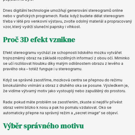
Dnes digitální technologie umožňují generování stereogramů online
nebo v grafických programech. Rada: když budete dělat stereogram
třeba v létě pro venkovní výstavu, zvolte odolný materiál a propracovaný
vzor, který vydrží sluneční paprsky i vlhkost.
Proč 3D efekt vznikne
Efekt stereogramu vychází ze schopnosti lidského mozku vytvářet
trojrozměrný obraz na základě rozdílných informací z obou očí. Miminko
se učí rozlišovat hloubku díky malým odlišnostem obrazu z levého a
pravého oka – totéž funguje i u stereogramu.
Když se správně zaostříme, mozková centra se přepnou do režimu
binokulárního vnímání a obraz z druhého oka se posune. Výsledkem je,
že vidíme výtvarný motiv jako vystouplý nebo zapuštěný do prostoru.
Rada: pokud máte problém se zaostřením, zkuste si nejdřív přivést
obraz velmi blízko k nosu a pak ho pomalu vzdalovat. Oko se
automaticky přepne na správný režim a „secret image“ se objeví.
Výběr správného motivu