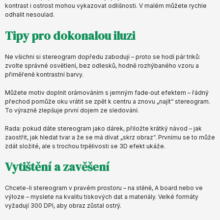
kontrast i ostrost mohou vykazovat odlišnosti. V malém můžete rychle
odhalit nesoulad.
Tipy pro dokonalou iluzi
Ne všichni si stereogram dopředu zabodují – proto se hodí pár triků:
zvolte správné osvětlení, bez odlesků, hodně rozhýbaného vzoru a
přiměřeně kontrastní barvy.
Můžete motiv doplnit orámováním s jemným fade‑out efektem – řádný
přechod pomůže oku vrátit se zpět k centru a znovu „najít“ stereogram.
To výrazně zlepšuje první dojem ze sledování.
Rada: pokud dáte stereogram jako dárek, přiložte krátký návod – jak
zaostřit, jak hledat tvar a že se má dívat „skrz obraz“. Prvnímu se to může
zdát složité, ale s trochou trpělivosti se 3D efekt ukáže.
Vytištění a zavěšení
Chcete-li stereogram v pravém prostoru – na stěně, A board nebo ve
výloze – myslete na kvalitu tiskových dat a materiály. Velké formáty
vyžadují 300 DPI, aby obraz zůstal ostrý.