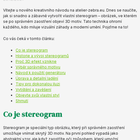
Vítejte u nového kreativního návodu na atelier‑zebra.eu. Dnes se naučíte,
jak si snadno a zábavně vytvořit vlastní stereogram – obrázek, ve kterém
se po správném zaostření objeví 3D motiv. Tato technika ohromí
každého, kdo miluje vizuální záhady a moderní umění. Pojďme na to!
Co vás čeká v tomto článku:
Co je stereogram
Historie a vývoj stereogramů
Proč 3D efekt vznikne
Výběr správného motivu
Návod k použití generátoru
Úprava a detailní ladění
Tipy pro dokonalou iluzi
Vytištění a zavěšení
Objevte svůj vlastní styl
Shrnutí
Co je stereogram
Stereogram je speciální typ obrázku, který při správném zaostření
umožňuje vnímat skrytý 3D motiv. Na první pohled vypadá jako
abstraktní vzor, ale když zaostříte oči způsobem, který umožní