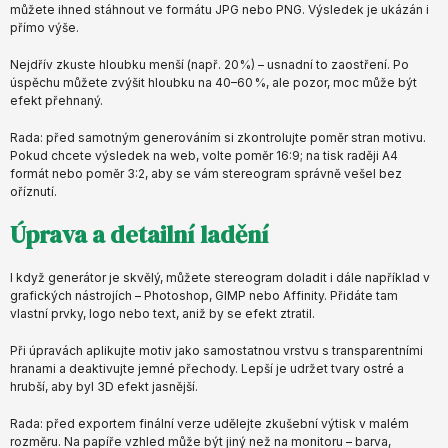
můžete ihned stáhnout ve formátu JPG nebo PNG. Výsledek je ukázán i
přímo výše.
Nejdřív zkuste hloubku menší (např. 20 %) – usnadní to zaostření. Po
úspěchu můžete zvýšit hloubku na 40–60 %, ale pozor, moc může být
efekt přehnaný.
Rada: před samotným generováním si zkontrolujte poměr stran motivu.
Pokud chcete výsledek na web, volte poměr 16:9; na tisk raději A4
formát nebo poměr 3:2, aby se vám stereogram správně vešel bez
oříznutí.
Úprava a detailní ladění
I když generátor je skvělý, můžete stereogram doladit i dále například v
grafických nástrojích – Photoshop, GIMP nebo Affinity. Přidáte tam
vlastní prvky, logo nebo text, aniž by se efekt ztratil.
Při úpravách aplikujte motiv jako samostatnou vrstvu s transparentními
hranami a deaktivujte jemné přechody. Lepší je udržet tvary ostré a
hrubší, aby byl 3D efekt jasnější.
Rada: před exportem finální verze udělejte zkušební výtisk v malém
rozměru. Na papíře vzhled může být jiný než na monitoru – barva,