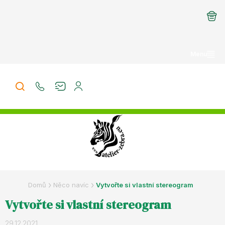
Přejít
na
obsah
Domů
Něco navíc
Vytvořte si vlastní stereogram
Vytvořte si vlastní stereogram
29.12.2021