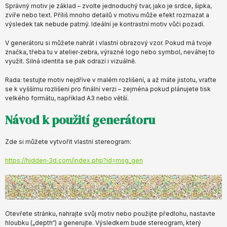
Správný motiv je základ – zvolte jednoduchý tvar, jako je srdce, šipka,
zvíře nebo text. Příliš mnoho detailů v motivu může efekt rozmazat a
výsledek tak nebude patrný. Ideální je kontrastní motiv vůči pozadí.
V generátoru si můžete nahrát i vlastní obrazový vzor. Pokud má tvoje
značka, třeba tu v atelier‑zebra, výrazné logo nebo symbol, neváhej to
využít. Silná identita se pak odrazí i vizuálně.
Rada: testujte motiv nejdříve v malém rozlišení, a až máte jistotu, vraťte
se k vyššímu rozlišení pro finální verzi – zejména pokud plánujete tisk
velkého formátu, například A3 nebo větší.
Návod k použití generátoru
Zde si můžete vytvořit vlastní stereogram:
https://hidden‑3d.com/index.php?id=msg_gen
Otevřete stránku, nahrajte svůj motiv nebo použijte předlohu, nastavte
hloubku („depth“) a generujte. Výsledkem bude stereogram, který