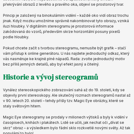
překrývání obrazů z levého a pravého oka, objeví se prostorový tvar.
Princip je založený na binokulárním vidění – každé oko vidí obraz trochu
jinak. Když mozku umožníme správně nakombinovat tyto obrazy, vzniká
iluzi hloubky. V digitálním stereogramu je prostorová informace
zakódovaná do vzorů, především skrze horizontální posuny pixelů
podle hloubky.
Pokud chcete začít s tvorbou stereogramu, nemusíte být grafik – stačí
vám přístup k online generátoru. U nás najdete jednoduchý odkaz, který
vás nasměruje ke krajině plné nápadů. Rada: zvolte jednoduchý motiv
bez příliš jemných detailů, aby byl efekt jasný a čitelný.
Historie a vývoj stereogramů
Vynález stereoskopického zobrazování sahá až do 19. století, kdy se
objevily první stereoskopy. Ale skutečný rozmach stereogramů nastal až
v 90. letech 20. století – tehdy přišly tzv. Magic Eye obrázky, které se
staly světovým hitem.
Magic Eye stereogramy se prodaly v milionech výtisků a byly k vidění v
časopisech, knihách i plakátech. Lidé se učili, jak nechat oči „dívat se
skrz“ obraz – a výsledkem bylo fádní sklo rozkvetlé novými světy. Až tak
populární to bylo!