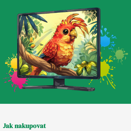
Z
Jak nakupovat
á