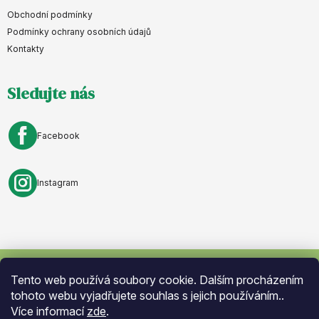
p
Obchodní podmínky
a
Podmínky ochrany osobních údajů
Kontakty
t
í
Sledujte nás
Facebook
Instagram
Tento web používá soubory cookie. Dalším procházením
Vytvořil Shoptet
. Nastavil tým
Eshopyumime.cz
. Design by
Vokr
tohoto webu vyjadřujete souhlas s jejich používáním..
Více informací
zde
.