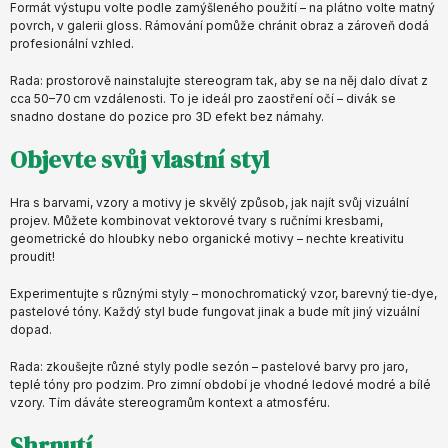
Formát výstupu volte podle zamýšleného použití – na plátno volte matný
povrch, v galerii gloss. Rámování pomůže chránit obraz a zároveň dodá
profesionální vzhled.
Rada: prostorově nainstalujte stereogram tak, aby se na něj dalo dívat z
cca 50–70 cm vzdálenosti. To je ideál pro zaostření očí – divák se
snadno dostane do pozice pro 3D efekt bez námahy.
Objevte svůj vlastní styl
Hra s barvami, vzory a motivy je skvělý způsob, jak najít svůj vizuální
projev. Můžete kombinovat vektorové tvary s ručními kresbami,
geometrické do hloubky nebo organické motivy – nechte kreativitu
proudit!
Experimentujte s různými styly – monochromatický vzor, barevný tie‑dye,
pastelové tóny. Každý styl bude fungovat jinak a bude mít jiný vizuální
dopad.
Rada: zkoušejte různé styly podle sezón – pastelové barvy pro jaro,
teplé tóny pro podzim. Pro zimní období je vhodné ledové modré a bílé
vzory. Tím dáváte stereogramům kontext a atmosféru.
Shrnutí