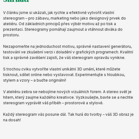
V článku jsme si ukázali, jak rychle a efektivně vytvořit vlastní
stereogram – pro zábavu, marketing nebo jako designový prvek do
ateliéru. Od základních principů přes výběr motivu až po tisk a
prezentaci. Stereogramy pomáhají zaujmout a vtáhnout diváka do
prostoru.
Nezapomeňte na jednoduchost motivu, správné nastavení generátoru,
testování ve zkušební verzi i doladění v grafických programech. Kvalitní
tisk a správné zavěšení zajistí, že váš stereogram opravdu vynikne.
S trochou cviku vytvoříte vlastní unikátní 3D umění, které můžete
tisknout, sdílet online nebo vystavovat. Experimentujte s hloubkou,
stylem a vzory – a buďte originální!
V ateliéru‑zebra se nebojíme nových vizuálních forem. A stereo svět je
hitem, který zaujme každého kreativce. Vyzkoušejte, bavte se a nechte
stereogram vyprávět váš příběh – prostorově a stylově.
Každý stereogram vás posune dál. Tak hurá do tvorby – váš 3D obraz je
na dosah!