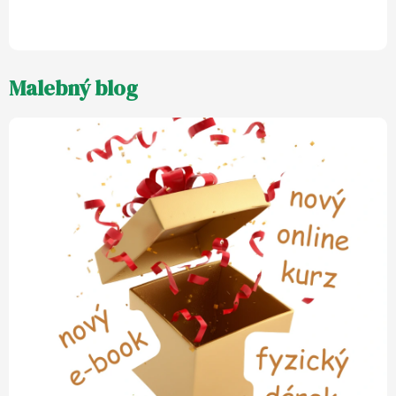
5
z
5
hvězdiček.
Malebný blog