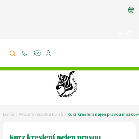
Přejít
na
obsah
Domů
Aktuální nabídka kurzů
Kurz kreslení nejen pravou mozkov
Kurz kreslení nejen pravou