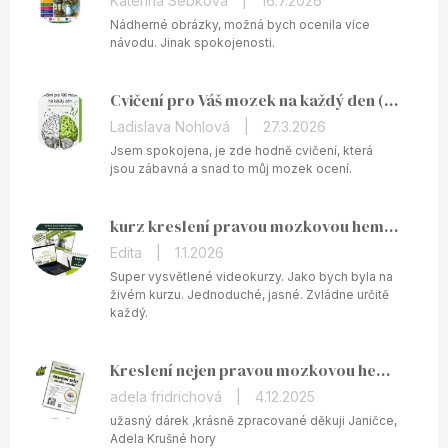
Katerina Sebkova
|
16.7.2026
produktu
Nádherné obrázky, možná bych ocenila více
je
návodu. Jinak spokojenosti.
5
z
Cvičení pro Váš mozek na každý den (v PDF)
5
hvězdiček.
Hodnocení
Ladislava Nohlová
|
27.3.2026
produktu
Jsem spokojena, je zde hodně cvičení, která
je
jsou zábavná a snad to můj mozek ocení.
5
z
kurz kreslení pravou mozkovou hemisférou ONLINE
5
hvězdiček.
Hodnocení
Edita
|
1.1.2026
produktu
Super vysvětlené videokurzy. Jako bych byla na
je
živém kurzu. Jednoduché, jasné. Zvládne určitě
každý.
5
z
5
Kreslení nejen pravou mozkovou hemisférou - tištěný pracovní sešit
hvězdiček.
Hodnocení
adela fridrichová
|
4.12.2025
produktu
užasný dárek ,krásně zpracované děkuji Janičce,
je
Adela Krušné hory