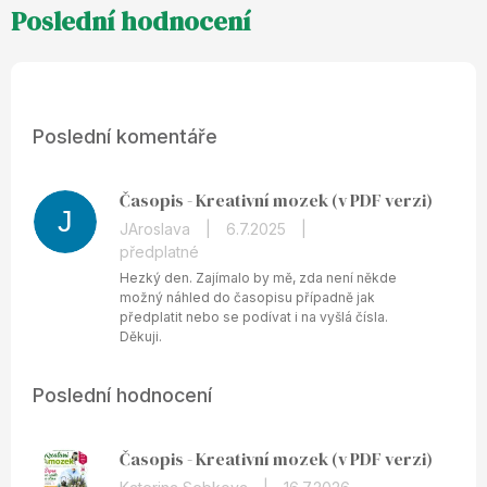
Poslední komentáře
Časopis - Kreativní mozek (v PDF verzi)
J
JAroslava
|
6.7.2025
|
předplatné
Hezký den. Zajímalo by mě, zda není někde
možný náhled do časopisu případně jak
předplatit nebo se podívat i na vyšlá čísla.
Děkuji.
Poslední hodnocení
Časopis - Kreativní mozek (v PDF verzi)
Hodnocení