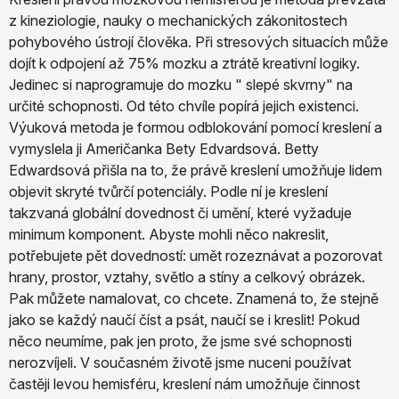
z kineziologie, nauky o mechanických zákonitostech
pohybového ústrojí člověka. Při stresových situacích může
dojít k odpojení až 75% mozku a ztrátě kreativní logiky.
Jedinec si naprogramuje do mozku " slepé skvrny" na
určité schopnosti. Od této chvíle popírá jejich existenci.
Výuková metoda je formou odblokování pomocí kreslení a
vymyslela ji Američanka Bety Edvardsová. Betty
Edwardsová přišla na to, že právě kreslení umožňuje lidem
objevit skryté tvůrčí potenciály. Podle ní je kreslení
takzvaná globální dovednost či umění, které vyžaduje
minimum komponent. Abyste mohli něco nakreslit,
potřebujete pět dovedností: umět rozeznávat a pozorovat
hrany, prostor, vztahy, světlo a stíny a celkový obrázek.
Pak můžete namalovat, co chcete. Znamená to, že stejně
jako se každý naučí číst a psát, naučí se i kreslit! Pokud
něco neumíme, pak jen proto, že jsme své schopnosti
nerozvíjeli. V současném životě jsme nuceni používat
častěji levou hemisféru, kreslení nám umožňuje činnost