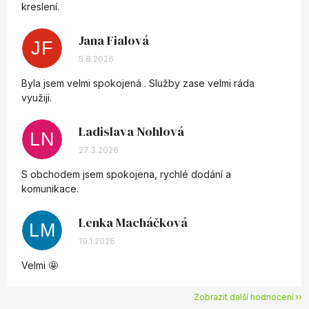
kreslení.
Jana Fialová
JF
Hodnocení obchodu je 5 z 5 hvězdiček.
5.8.2026
Byla jsem velmi spokojená . Služby zase velmi ráda
využiji.
Ladislava Nohlová
LN
Hodnocení obchodu je 5 z 5 hvězdiček.
27.3.2026
S obchodem jsem spokojena, rychlé dodání a
komunikace.
Lenka Macháčková
LM
Hodnocení obchodu je 5 z 5 hvězdiček.
19.1.2026
Velmi 🤩
Zobrazit další hodnocení