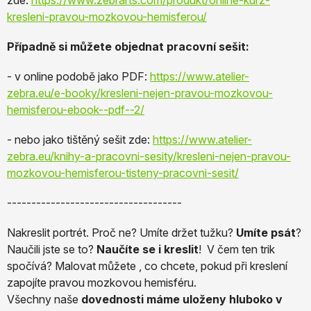
kresleni-pravou-mozkovou-hemisferou/
Případně si můžete objednat pracovní sešit:
- v online podobě jako PDF:
https://www.atelier-
zebra.eu/e-booky/kresleni-nejen-pravou-mozkovou-
hemisferou-ebook--pdf--2/
- nebo jako tištěný sešit zde:
https://www.atelier-
zebra.eu/knihy-a-pracovni-sesity/kresleni-nejen-pravou-
mozkovou-hemisferou-tisteny-pracovni-sesit/
------------------------------------
Nakreslit portrét. Proč ne? Umíte držet tužku?
Umíte psát
?
Naučili jste se to?
Naučíte se i kreslit
! V čem ten trik
spočívá? Malovat můžete , co chcete, pokud při kreslení
zapojíte pravou mozkovou hemisféru.
Všechny naše
dovednosti máme uloženy hluboko v