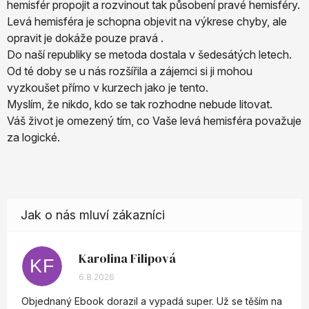
hemisfér propojit a rozvinout tak působení pravé hemisféry.
Levá hemisféra je schopna objevit na výkrese chyby, ale
opravit je dokáže pouze pravá .
Do naší republiky se metoda dostala v šedesátých letech.
Od té doby se u nás rozšířila a zájemci si ji mohou
vyzkoušet přímo v kurzech jako je tento.
Myslím, že nikdo, kdo se tak rozhodne nebude litovat.
Váš život je omezený tím, co Vaše levá hemisféra považuje
za logické.
Karolina Filipová
KF
Hodnocení obchodu je 5 z 5 hvězdiček.
6.8.2026
Objednaný Ebook dorazil a vypadá super. Už se těším na