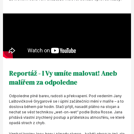
Reportáž - I Vy umíte malovat! Aneb
malířem za odpoledne
Odpoledne plné barev, radosti a překvapení. Pod vedením Jany
Laštovičkové Grygarové se i úplní začátečníci mění v malíře – a to
doslova během pár hodin. Stačí přijít, nasadit plátno na stojan a
nechat se vést technikou „wet-on-wet“ podle Boba Rosse. Jana
přidává vlastní zrychlený postup a přátelskou atmosféru, ve které
opadá strach z chyb.
Vznikají krajiny, lesy, hory i západy slunce – každý obraz je jiný, ale