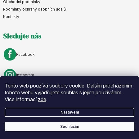
p
Obchodní podmínky
a
Podmínky ochrany osobních údajů
Kontakty
t
í
Sledujte nás
Facebook
Instagram
Tento web používá soubory cookie. Dalším procházením
tohoto webu vyjadřujete souhlas s jejich používáním..
Více informací
zde
.
Nastavení
Vytvořil Shoptet
. Nastavil tým
Eshopyumime.cz
. Design by
Vokr
Souhlasím