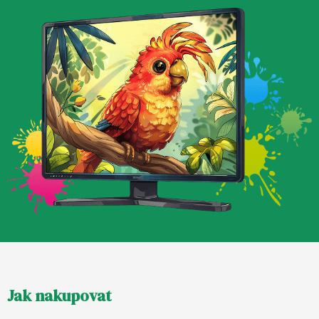
Z
Jak nakupovat
á