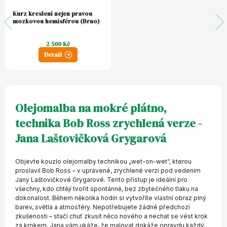
Kurz kreslení nejen pravou
mozkovou hemisférou (Brno)
2 500 Kč
Detail
Olejomalba na mokré plátno,
technika Bob Ross zrychlená verze -
Jana Laštovičková Grygarová
Objevte kouzlo olejomalby technikou „wet-on-wet“, kterou
proslavil Bob Ross – v upravené, zrychlené verzi pod vedením
Jany Laštovičkové Grygarové. Tento přístup je ideální pro
všechny, kdo chtějí tvořit spontánně, bez zbytečného tlaku na
dokonalost. Během několika hodin si vytvoříte vlastní obraz plný
barev, světla a atmosféry. Nepotřebujete žádné předchozí
zkušenosti – stačí chuť zkusit něco nového a nechat se vést krok
za krokem. Jana vám ukáže, že malovat dokáže opravdu každý..