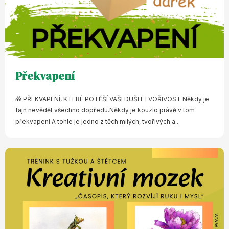
Překvapení
🎁 PŘEKVAPENÍ, KTERÉ POTĚŠÍ VAŠI DUŠI I TVOŘIVOST Někdy je
fajn nevědět všechno dopředu.Někdy je kouzlo právě v tom
překvapení.A tohle je jedno z těch milých, tvořivých a...