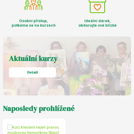
Osobní přístup,
Ideální dárek,
potkáme se na kurzech
obdarujte své blízké
Aktuální kurzy
Detail
Naposledy prohlížené