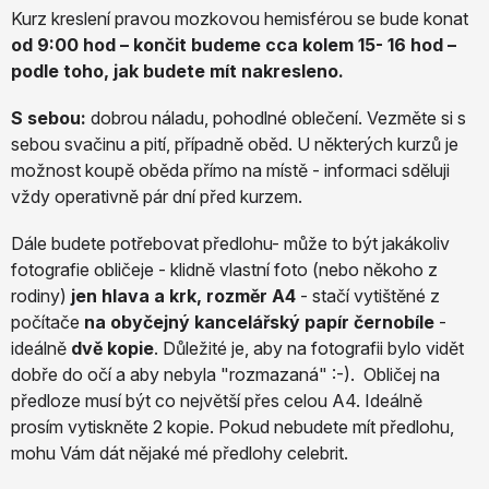
Kurz kreslení pravou mozkovou hemisférou se bude konat
od 9:00 hod – končit budeme cca kolem 15- 16 hod –
podle toho, jak budete mít nakresleno.
S sebou:
dobrou náladu, pohodlné oblečení. Vezměte si s
sebou svačinu a pití, případně oběd. U některých kurzů je
možnost koupě oběda přímo na místě - informaci sděluji
vždy operativně pár dní před kurzem.
Dále budete potřebovat předlohu- může to být jakákoliv
fotografie obličeje - klidně vlastní foto (nebo někoho z
rodiny)
jen hlava a krk, rozměr A4
- stačí vytištěné z
počítače
na obyčejný kancelářský papír černobíle
-
ideálně
dvě kopie
. Důležité je, aby na fotografii bylo vidět
dobře do očí a aby nebyla "rozmazaná" :-). Obličej na
předloze musí být co největší přes celou A4. Ideálně
prosím vytiskněte 2 kopie. Pokud nebudete mít předlohu,
mohu Vám dát nějaké mé předlohy celebrit.