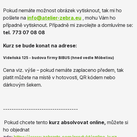
Pokud nemáte možnost obrázek vytisknout, tak mi ho
pošlete na
info@atelier-zebra.eu
, mohu Vám ho
případně vytisknout. Případně mi zavolejte a domluvíme se:
tel. 773 07 08 08
Kurz se bude konat na adrese:
Vídeňská 125 - budova firmy BIBUS (hned vedle Möbelixu)
Cena viz. výše – pokud nemáte zaplaceno předem, tak
platit můžete na místě v hotovosti, QR kódem nebo
dárkovým šekem.
-----------------------------------
Pokud chcete tento
kurz absolvovat online,
můžete si
ho objednat
zde:
https://www.zebrarts.com/produkt/online-kurz-