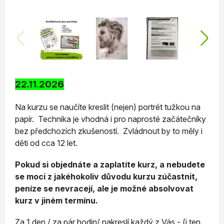
22.11.2026
Na kurzu se naučíte kreslit (nejen) portrét tužkou na
papír. Technika je vhodná i pro naprosté začátečníky
bez předchozích zkušeností. Zvládnout by to měly i
děti od cca 12 let.
Pokud si objednáte a zaplatíte kurz, a nebudete
se moci z jakéhokoliv důvodu kurzu zúčastnit,
peníze se nevracejí, ale je možné absolvovat
kurz v jiném termínu.
Za 1 den / za pár hodin/ nakreslí každý z Vás - (i ten,