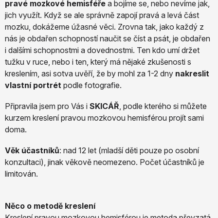
pravé mozkové hemisféře
a bojíme se, nebo nevíme jak,
jich využít. Když se ale správně zapojí pravá a levá část
mozku, dokážeme úžasné věci. Zrovna tak, jako každý z
nás je obdařen schopností naučit se číst a psát, je obdařen
i dalšími schopnostmi a dovednostmi. Ten kdo umí držet
tužku v ruce, nebo i ten, který má nějaké zkušenosti s
kreslením, asi sotva uvěří, že by mohl za 1-2 dny
nakreslit
vlastní portrét
podle fotografie.
Připravila jsem pro Vás i
SKICÁŘ
, podle kterého si můžete
kurzem kreslení pravou mozkovou hemisférou projít sami
doma.
Věk účastníků
: nad 12 let (mladší děti pouze po osobní
konzultaci), jinak věkově neomezeno. Počet účastníků je
limitován.
Něco o metodě kreslení
Kreslení pravou mozkovou hemisférou je metoda převzatá