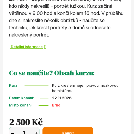
kdo nikdy nekreslil) - portrét tužkou. Kurz začíná
většinou v 9:00 hod a končí kolem 16 hod. V průběhu
dne si nakreslíte několik obrázků - naučíte se
techniku, jak kreslit portréty a domů si odnesete
nakreslený portrét.
Detailní informace
Co se naučíte? Obsah kurzu:
Kurz
:
Kurz kreslení nejen pravou mozkovou
hemisférou
Datum konání
:
22.11.2026
Místo konání
:
Brno
2 500 Kč
−
+
Koupit