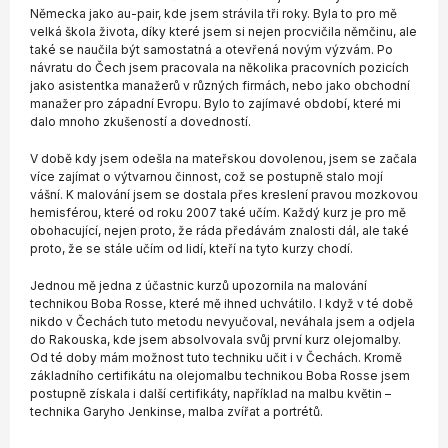
Německa jako au-pair, kde jsem strávila tři roky. Byla to pro mě
velká škola života, díky které jsem si nejen procvičila němčinu, ale
také se naučila být samostatná a otevřená novým výzvám. Po
návratu do Čech jsem pracovala na několika pracovních pozicích
jako asistentka manažerů v různých firmách, nebo jako obchodní
manažer pro západní Evropu. Bylo to zajímavé období, které mi
dalo mnoho zkušeností a dovedností.
V době kdy jsem odešla na mateřskou dovolenou, jsem se začala
více zajímat o výtvarnou činnost, což se postupně stalo mojí
vášní. K malování jsem se dostala přes kreslení pravou mozkovou
hemisférou, které od roku 2007 také učím. Každý kurz je pro mě
obohacující, nejen proto, že ráda předávám znalosti dál, ale také
proto, že se stále učím od lidí, kteří na tyto kurzy chodí.
Jednou mě jedna z účastnic kurzů upozornila na malování
technikou Boba Rosse, které mě ihned uchvátilo. I když v té době
nikdo v Čechách tuto metodu nevyučoval, neváhala jsem a odjela
do Rakouska, kde jsem absolvovala svůj první kurz olejomalby.
Od té doby mám možnost tuto techniku učit i v Čechách. Kromě
základního certifikátu na olejomalbu technikou Boba Rosse jsem
postupně získala i další certifikáty, například na malbu květin –
technika Garyho Jenkinse, malba zvířat a portrétů.