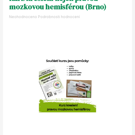
mozkovou hemisférou (Brno)
Průměrné
Neohodnoceno
Podrobnosti hodnocení
hodnocení
produktu
je
0,0
z
5
hvězdiček.