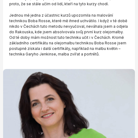
proto, že se stále učím od lidí, kteří na tyto kurzy chodí.
Jednou mě jedna z účastnic kurzů upozornila na malování
technikou Boba Rosse, které mě ihned uchvátilo. I když v té době
nikdo v Čechách tuto metodu nevyučoval, neváhala jsem a odjela
do Rakouska, kde jsem absolvovala svůj první kurz olejomalby.
Od té doby mám možnost tuto techniku učit i v Čechách. Kromě
základního certifikátu na olejomalbu technikou Boba Rosse jsem
postupně získala i další certifikáty, například na malbu květin –
technika Garyho Jenkinse, malba zvířat a portrétů.