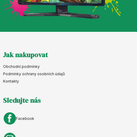
Z
Jak nakupovat
á
p
Obchodní podmínky
a
Podmínky ochrany osobních údajů
Kontakty
t
í
Sledujte nás
Facebook