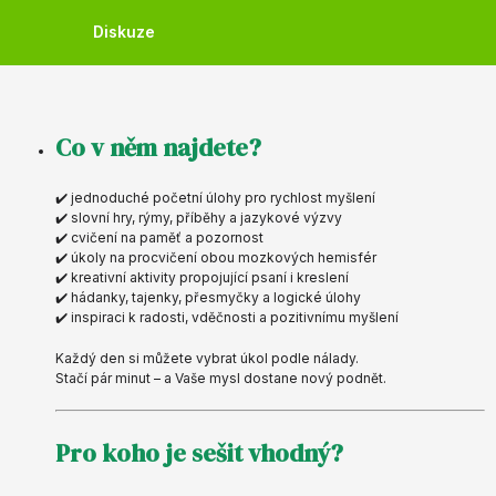
Diskuze
Co v něm najdete?
✔️ jednoduché početní úlohy pro rychlost myšlení
✔️ slovní hry, rýmy, příběhy a jazykové výzvy
✔️ cvičení na paměť a pozornost
✔️ úkoly na procvičení obou mozkových hemisfér
✔️ kreativní aktivity propojující psaní i kreslení
✔️ hádanky, tajenky, přesmyčky a logické úlohy
✔️ inspiraci k radosti, vděčnosti a pozitivnímu myšlení
Každý den si můžete vybrat úkol podle nálady.
Stačí pár minut – a Vaše mysl dostane nový podnět.
Pro koho je sešit vhodný?