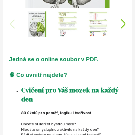
Jedná se o
online
soubor v
PDF
.
🧠
Co uvnitř najdete?
Cvičení pro Váš mozek na každý
den
80 úkolů pro paměť, logiku i tvořivost
Chcete si udržet bystrou mysl?
Hledáte smysluplnou aktivitu na každý den?
Rádi si hrajete se slovy, čísly i vlastní fantazií?