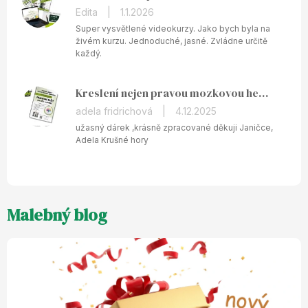
hvězdiček.
Hodnocení
Edita
|
1.1.2026
produktu
Super vysvětlené videokurzy. Jako bych byla na
je
živém kurzu. Jednoduché, jasné. Zvládne určitě
každý.
5
z
5
Kreslení nejen pravou mozkovou hemisférou - tištěný pracovní sešit
hvězdiček.
Hodnocení
adela fridrichová
|
4.12.2025
produktu
užasný dárek ,krásně zpracované děkuji Janičce,
je
Adela Krušné hory
5
z
5
hvězdiček.
Malebný blog