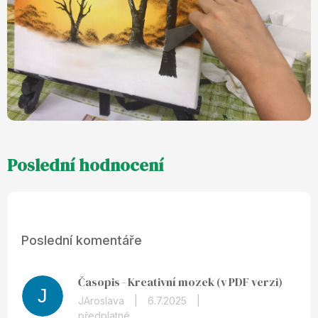
Poslední komentáře
Časopis - Kreativní mozek (v PDF verzi)
J
JAroslava
|
6.7.2025
|
předplatné