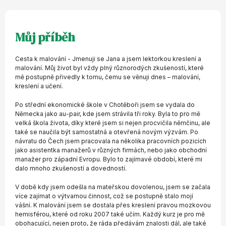
Můj příběh
Cesta k malování - Jmenuji se Jana a jsem lektorkou kreslení a
malování. Můj život byl vždy plný různorodých zkušeností, které
mě postupně přivedly k tomu, čemu se věnuji dnes – malování,
kreslení a učení.
Po střední ekonomické škole v Chotěboři jsem se vydala do
Německa jako au-pair, kde jsem strávila tři roky. Byla to pro mě
velká škola života, díky které jsem si nejen procvičila němčinu, ale
také se naučila být samostatná a otevřená novým výzvám. Po
návratu do Čech jsem pracovala na několika pracovních pozicích
jako asistentka manažerů v různých firmách, nebo jako obchodní
manažer pro západní Evropu. Bylo to zajímavé období, které mi
dalo mnoho zkušeností a dovedností.
V době kdy jsem odešla na mateřskou dovolenou, jsem se začala
více zajímat o výtvarnou činnost, což se postupně stalo mojí
vášní. K malování jsem se dostala přes kreslení pravou mozkovou
hemisférou, které od roku 2007 také učím. Každý kurz je pro mě
obohacující, nejen proto, že ráda předávám znalosti dál, ale také