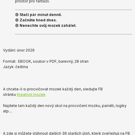
prostor pro fantazii.
🟢
Stačí pár minut denně.
🟢
Začněte hned dnes.
🟢
Nenechte svůj mozek zahálet.
Vydání: únor 2026
Formát: EBOOK, soubor v PDF, barevný, 28 stran
Jazyk: čeština
A chcete-li si procvičovat mozek každý den, sledujte FB
stránku
Kreativní mozek
Najdete tam každý den nový úkol na procvičení mozku, paměti, logiky
atp....
A zde si můžete stáhnout dalších 36 starších úloh, které zveřejňuji na FB