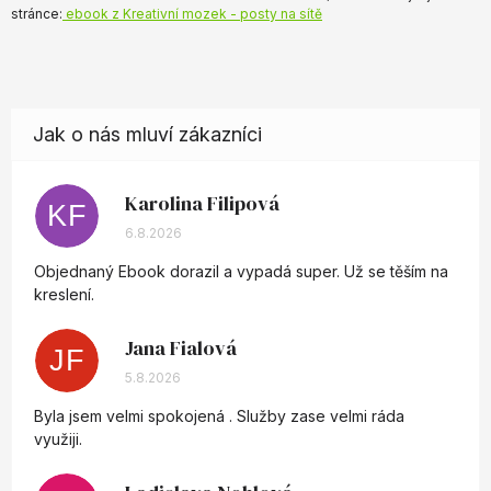
stránce:
ebook z Kreativní mozek - posty na sítě
Karolina Filipová
KF
Hodnocení obchodu je 5 z 5 hvězdiček.
6.8.2026
Objednaný Ebook dorazil a vypadá super. Už se těším na
kreslení.
Jana Fialová
JF
Hodnocení obchodu je 5 z 5 hvězdiček.
5.8.2026
Byla jsem velmi spokojená . Služby zase velmi ráda
využiji.