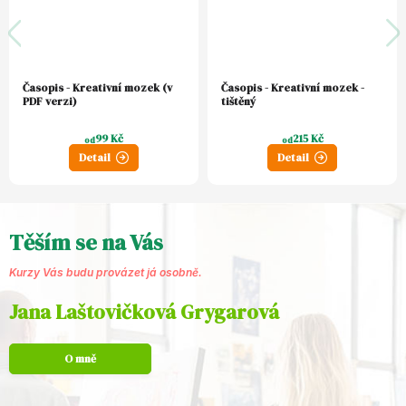
Časopis - Kreativní mozek (v
Časopis - Kreativní mozek -
PDF verzi)
tištěný
99 Kč
215 Kč
od
od
Detail
Detail
Těším se na Vás
Kurzy Vás budu provázet já osobně.
Jana Laštovičková Grygarová
O mně