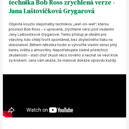
technika Bob Ross zrychlená verze -
Jana Laštovičková Grygarová
Objevte kouzlo olejomalby technikou „wet-on-wet“, kterou
proslavil Bob Ross – v upravené, zrychlené verzi pod vedením
Jany Laštovičkové Grygarové. Tento přístup je ideální pro
všechny, kdo chtějí tvořit spontánně, bez zbytečného tlaku na
dokonalost. Během několika hodin si vytvoříte vlastní obraz plný
barev, světla a atmosféry. Nepotřebujete žádné předchozí
zkušenosti – stačí chuť zkusit něco nového a nechat se vést krok
za krokem. Jana vám ukáže, že malovat dokáže opravdu každý..