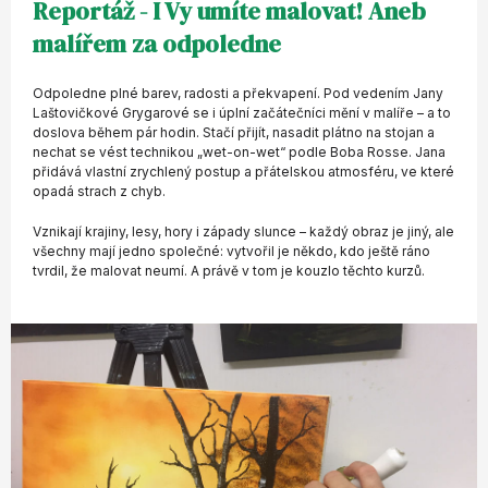
Reportáž - I Vy umíte malovat! Aneb
malířem za odpoledne
Odpoledne plné barev, radosti a překvapení. Pod vedením Jany
Laštovičkové Grygarové se i úplní začátečníci mění v malíře – a to
doslova během pár hodin. Stačí přijít, nasadit plátno na stojan a
nechat se vést technikou „wet-on-wet“ podle Boba Rosse. Jana
přidává vlastní zrychlený postup a přátelskou atmosféru, ve které
opadá strach z chyb.
Vznikají krajiny, lesy, hory i západy slunce – každý obraz je jiný, ale
všechny mají jedno společné: vytvořil je někdo, kdo ještě ráno
tvrdil, že malovat neumí. A právě v tom je kouzlo těchto kurzů.