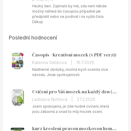
Hezký den. Zajímalo by mě, zda není někde
možný náhled do časopisu případně jak
předplatit nebo se podívat i na vyšlá čísla.
Děkuji.
Poslední hodnocení
Časopis - Kreativní mozek (v PDF verzi)
Hodnocení
Katerina Sebkova
|
16.7.2026
produktu
Nádherné obrázky, možná bych ocenila více
je
návodu. Jinak spokojenosti.
5
z
Cvičení pro Váš mozek na každý den (v PDF)
5
hvězdiček.
Hodnocení
Ladislava Nohlová
|
27.3.2026
produktu
Jsem spokojena, je zde hodně cvičení, která
je
jsou zábavná a snad to můj mozek ocení.
5
z
kurz kreslení pravou mozkovou hemisférou ONLINE
5