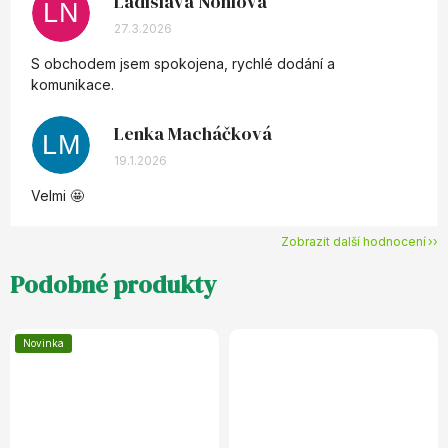
Ladislava Nohlová
LN
Hodnocení obchodu je 5 z 5 hvězdiček.
27.3.2026
S obchodem jsem spokojena, rychlé dodání a
komunikace.
Lenka Macháčková
LM
Hodnocení obchodu je 5 z 5 hvězdiček.
19.1.2026
Velmi 🤩
Zobrazit další hodnocení
Podobné produkty
Novinka